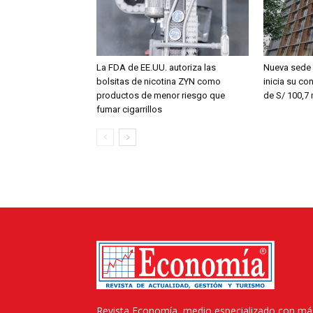
La FDA de EE.UU. autoriza las
Nueva sede 
bolsitas de nicotina ZYN como
inicia su co
productos de menor riesgo que
de S/ 100,7 
fumar cigarrillos
Revista Economía, medio especializado con má