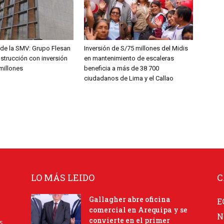
de la SMV: Grupo Flesan
Inversión de S/75 millones del Midis
nstrucción con inversión
en mantenimiento de escaleras
millones
beneficia a más de 38 700
ciudadanos de Lima y el Callao
LO MÁS LEIDO
C
Gallagher abre oficina
E
comercial en Arequipa y se
N
convierte en el primer
s