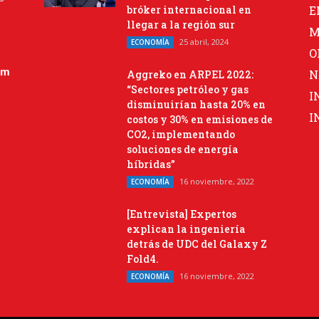
bróker internacional en
E
llegar a la región sur
M
25 abril, 2024
ECONOMÍA
O
om
N
Aggreko en ARPEL 2022:
“Sectores petróleo y gas
I
disminuirían hasta 20% en
I
costos y 30% en emisiones de
CO2, implementando
soluciones de energía
híbridas”
16 noviembre, 2022
ECONOMÍA
[Entrevista] Expertos
explican la ingeniería
detrás de UDC del Galaxy Z
Fold4.
16 noviembre, 2022
ECONOMÍA