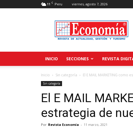
C
11
viernes, agosto 7, 2026
Peru
Revista
Economía
INICIO
SECCIONES
REVISTA DIGIT
Inicio
Sin categoría
El E MAIL MARKETING como est
Sin categoría
El E MAIL MARK
estrategia de nu
Por
Revista Economía
-
11 marzo, 2021