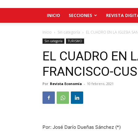
INICIO
SECCIONES
REVISTA DIGIT
Inicio
Sin categoría
EL CUADRO EN LA IGLESIA S
Sin categoría
TURISMO
EL CUADRO EN L
FRANCISCO-CU
Por
Revista Economía
-
10 febrero, 2021
Por: José Darío Dueñas Sánchez (*)