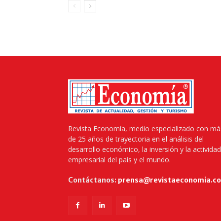
Revista Economía, medio especializado con má
de 25 años de trayectoria en el análisis del
desarrollo económico, la inversión y la actividad
empresarial del país y el mundo.
Contáctanos:
prensa@revistaeconomia.c