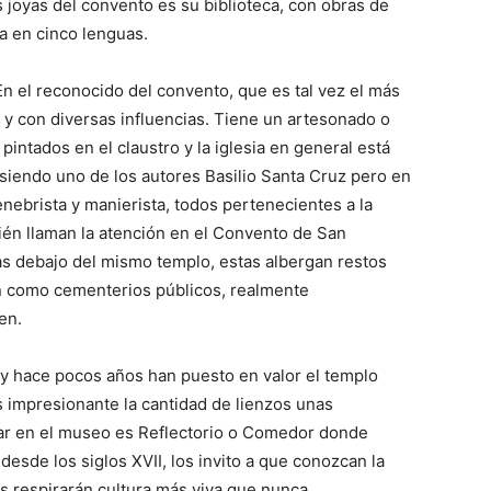
las joyas del convento es su biblioteca, con obras de
glota en cinco lenguas.
En el reconocido del convento, que es tal vez el más
a y con diversas influencias. Tiene un artesonado o
intados en el claustro y la iglesia en general está
siendo uno de los autores Basilio Santa Cruz pero en
nebrista y manierista, todos pertenecientes a la
én llaman la atención en el Convento de San
as debajo del mismo templo, estas albergan restos
 como cementerios públicos, realmente
en.
 y hace pocos años han puesto en valor el templo
 impresionante la cantidad de lienzos unas
itar en el museo es Reflectorio o Comedor donde
sde los siglos XVII, los invito a que conozcan la
es respirarán cultura más viva que nunca