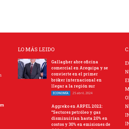
LO MÁS LEIDO
C
Gallagher abre oficina
E
comercial en Arequipa y se
N
convierte en el primer
s
bróker internacional en
E
llegar a la región sur
M
25 abril, 2024
ECONOMÍA
O
om
N
Aggreko en ARPEL 2022:
“Sectores petróleo y gas
I
disminuirían hasta 20% en
I
costos y 30% en emisiones de