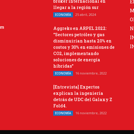
bróker internacional en
E
llegar a la región sur
M
25 abril, 2024
ECONOMÍA
O
om
N
Aggreko en ARPEL 2022:
“Sectores petróleo y gas
I
disminuirían hasta 20% en
I
costos y 30% en emisiones de
CO2, implementando
soluciones de energía
híbridas”
16 noviembre, 2022
ECONOMÍA
[Entrevista] Expertos
explican la ingeniería
detrás de UDC del Galaxy Z
Fold4.
16 noviembre, 2022
ECONOMÍA