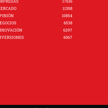
MPRESAS
17616
ERCADO
11308
PINIÓN
10854
EGOCIOS
6538
NNOVACIÓN
6297
NVERSIONES
6067