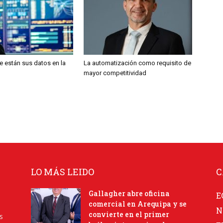
 están sus datos en la
La automatización como requisito de
mayor competitividad
LO MÁS LEIDO
C
Gallagher abre oficina
E
comercial en Arequipa y se
N
convierte en el primer
s