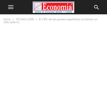
Inicio
TECNOLOGÍA
El 78% de las pymes españolas no tienen un
sitio web ni...