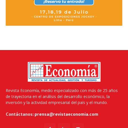
Revista Economía, medio especializado con más de 25 años
de trayectoria en el análisis del desarrollo económico, la
inversión y la actividad empresarial del país y el mundo.
Contáctanos:
prensa@revistaeconomia.com