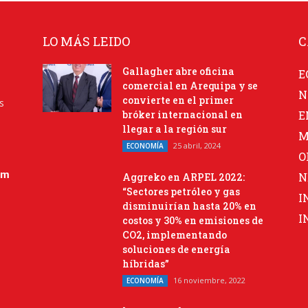
LO MÁS LEIDO
C
Gallagher abre oficina
E
comercial en Arequipa y se
N
convierte en el primer
s
bróker internacional en
E
llegar a la región sur
M
25 abril, 2024
ECONOMÍA
O
om
N
Aggreko en ARPEL 2022:
“Sectores petróleo y gas
I
disminuirían hasta 20% en
I
costos y 30% en emisiones de
CO2, implementando
soluciones de energía
híbridas”
16 noviembre, 2022
ECONOMÍA