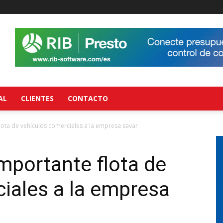
AL
CLIENTES
CONTACTO
ota de vehículos comerciales a la empresa savar
mportante flota de
iales a la empresa