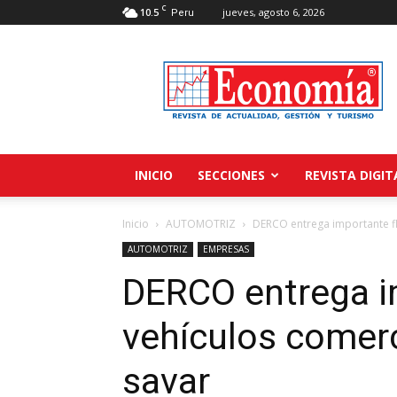
C
10.5
jueves, agosto 6, 2026
Peru
Revista
Economía
INICIO
SECCIONES
REVISTA DIGIT
Inicio
AUTOMOTRIZ
DERCO entrega importante fl
AUTOMOTRIZ
EMPRESAS
DERCO entrega i
vehículos comerc
savar