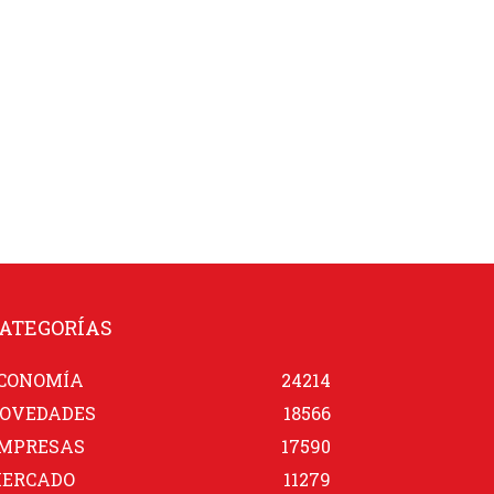
ATEGORÍAS
CONOMÍA
24214
OVEDADES
18566
MPRESAS
17590
ERCADO
11279