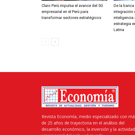
Claro Perú impulsa el avance del 5G
De la banca a
empresarial en el Perú para
integración 
transformar sectores estratégicos
inteligencia a
estrategia 
Latina
Revista Economía, medio especializado con má
de 25 años de trayectoria en el análisis del
desarrollo económico, la inversión y la actividad