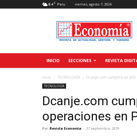
C
8.4
viernes, agosto 7, 2026
Peru
Revista
Economía
INICIO
SECCIONES
REVISTA DIGIT
Inicio
TECNOLOGÍA
Dcanje.com cumplirá un año 
TECNOLOGÍA
Dcanje.com cump
operaciones en 
Por
Revista Economía
-
27 septiembre, 2019