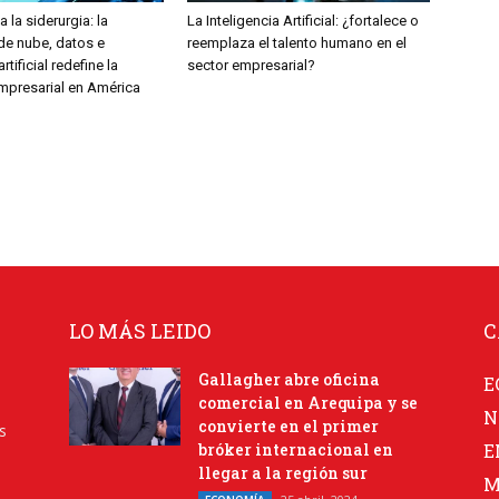
 la siderurgia: la
La Inteligencia Artificial: ¿fortalece o
de nube, datos e
reemplaza el talento humano en el
rtificial redefine la
sector empresarial?
empresarial en América
LO MÁS LEIDO
C
Gallagher abre oficina
E
comercial en Arequipa y se
N
convierte en el primer
s
bróker internacional en
E
llegar a la región sur
M