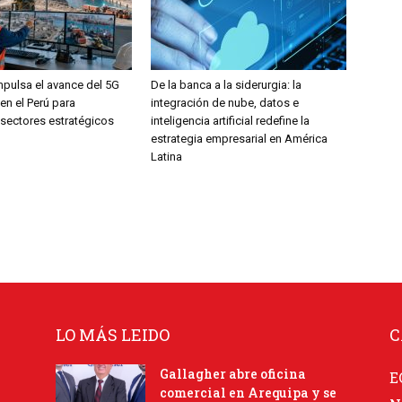
mpulsa el avance del 5G
De la banca a la siderurgia: la
en el Perú para
integración de nube, datos e
 sectores estratégicos
inteligencia artificial redefine la
estrategia empresarial en América
Latina
LO MÁS LEIDO
C
Gallagher abre oficina
E
comercial en Arequipa y se