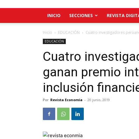
INICIO
SECCIONES
REVISTA DIGIT
Inicio
EDUCACIÓN
Cuatro investigadores peruano
EDUCACIÓN
Cuatro investig
ganan premio int
inclusión financi
Por
Revista Economía
-
20 junio, 2019