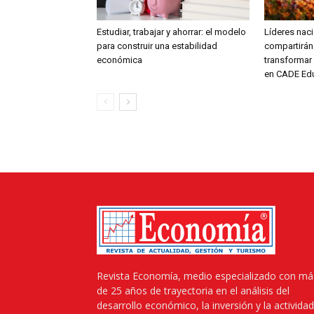
Estudiar, trabajar y ahorrar: el modelo
Líderes naci
para construir una estabilidad
compartirán
económica
transformar 
en CADE Ed
Revista Economía, medio especializado con má
de 25 años de trayectoria en el análisis del
desarrollo económico, la inversión y la actividad