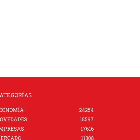
ATEGORÍAS
CONOMÍA
24254
OVEDADES
18597
MPRESAS
17616
ERCADO
11308