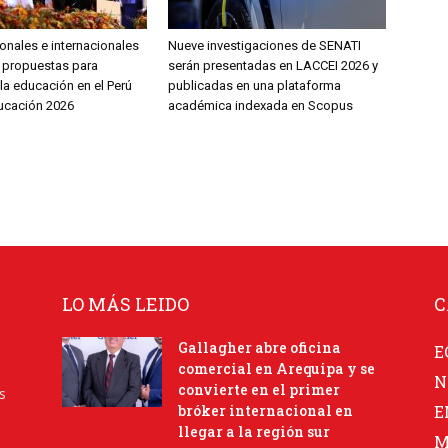
onales e internacionales
Nueve investigaciones de SENATI
 propuestas para
serán presentadas en LACCEI 2026 y
la educación en el Perú
publicadas en una plataforma
ucación 2026
académica indexada en Scopus
LO MÁS LEIDO
C
Gallagher abre oficina
E
comercial en Arequipa y se
N
convierte en el primer
s
bróker internacional en
E
llegar a la región sur
M