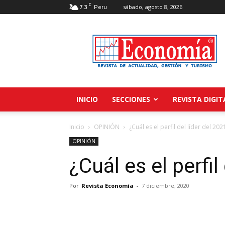
C
7.3
sábado, agosto 8, 2026
Peru
Revista
Economía
INICIO
SECCIONES
REVISTA DIGIT
Inicio
OPINIÓN
¿Cuál es el perfil del líder del 202
OPINIÓN
¿Cuál es el perfil
Por
Revista Economía
-
7 diciembre, 2020