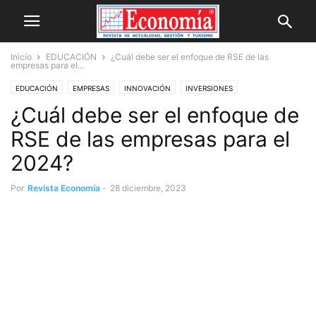
Inicio
EDUCACIÓN
¿Cuál debe ser el enfoque de RSE de las
empresas para el...
EDUCACIÓN
EMPRESAS
INNOVACIÓN
INVERSIONES
¿Cuál debe ser el enfoque de
MEDIO AMBIENTE
MERCADO
NEGOCIOS
NOVEDADES
OPINIÓN
RSE de las empresas para el
2024?
Por
Revista Economía
-
28 diciembre, 2023