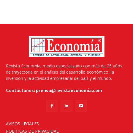
Revista Economía, medio especializado con más de 25 años
de trayectoria en el análisis del desarrollo económico, la
inversión y la actividad empresarial del país y el mundo.
Contáctanos:
prensa@revistaeconomia.com
AVISOS LEGALES
POLÍTICAS DE PRIVACIDAD