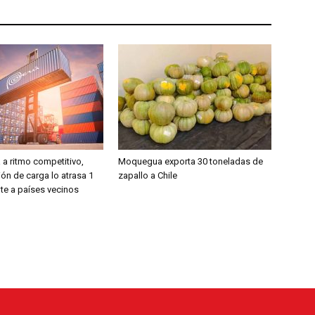
 a ritmo competitivo,
Moquegua exporta 30 toneladas de
ión de carga lo atrasa 1
zapallo a Chile
te a países vecinos