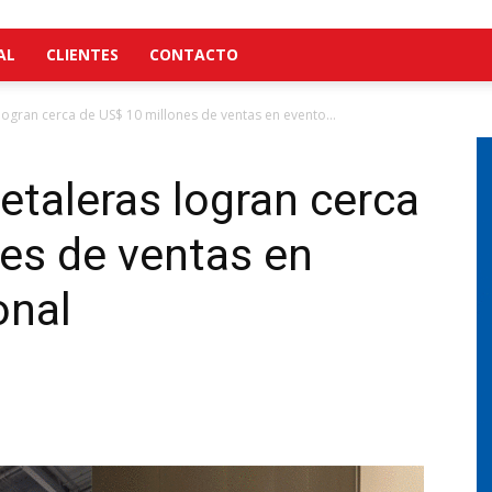
AL
CLIENTES
CONTACTO
logran cerca de US$ 10 millones de ventas en evento...
etaleras logran cerca
es de ventas en
onal