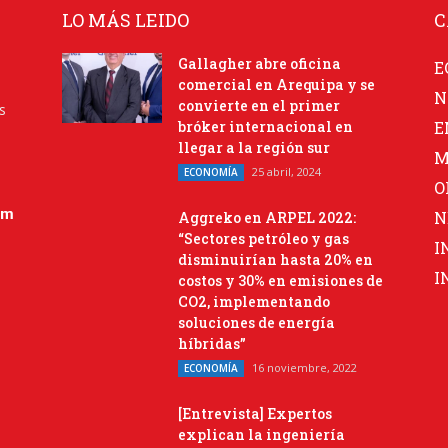
LO MÁS LEIDO
C
Gallagher abre oficina
E
comercial en Arequipa y se
N
convierte en el primer
s
bróker internacional en
E
llegar a la región sur
M
25 abril, 2024
ECONOMÍA
O
om
N
Aggreko en ARPEL 2022:
“Sectores petróleo y gas
I
disminuirían hasta 20% en
I
costos y 30% en emisiones de
CO2, implementando
soluciones de energía
híbridas”
16 noviembre, 2022
ECONOMÍA
[Entrevista] Expertos
explican la ingeniería