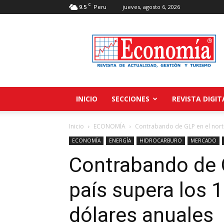
C
9.5
jueves, agosto 6, 2026
Peru
Revista
Economía
INICIO
SECCIONES
REVISTA DIGIT
Inicio
ECONOMÍA
Contrabando de GLP en el norte 
ECONOMÍA
ENERGÍA
HIDROCARBURO
MERCADO
Contrabando de G
país supera los 
dólares anuales