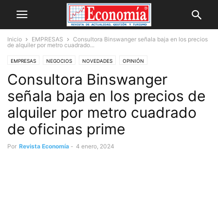
Inicio
EMPRESAS
Consultora Binswanger señala baja en los precios
de alquiler por metro cuadrado...
EMPRESAS
NEGOCIOS
NOVEDADES
OPINIÓN
Consultora Binswanger
señala baja en los precios de
alquiler por metro cuadrado
de oficinas prime
Por
Revista Economía
-
4 enero, 2024