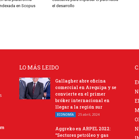
indexada en Scopus
el desarrollo
LO MÁS LEIDO
C
Gallagher abre oficina
E
comercial en Arequipa y se
N
convierte en el primer
s
bróker internacional en
E
llegar a la región sur
M
25 abril, 2024
ECONOMÍA
O
om
N
Aggreko en ARPEL 2022:
“Sectores petróleo y gas
I