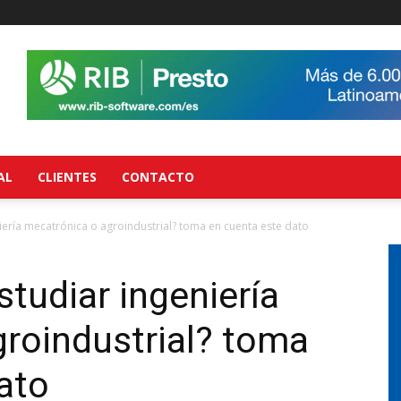
AL
CLIENTES
CONTACTO
ería mecatrónica o agroindustrial? toma en cuenta este dato
tudiar ingeniería
roindustrial? toma
ato