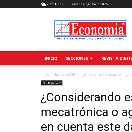
C
7.3
viernes, agosto 7, 2026
Peru
Revista
Economía
INICIO
SECCIONES
REVISTA DIGIT
Inicio
EDUCACIÓN
¿Considerando estudiar ingeni
EDUCACIÓN
¿Considerando es
mecatrónica o ag
en cuenta este d