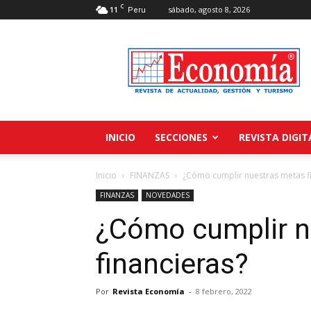
C
11
sábado, agosto 8, 2026
Peru
Revista
Economía
INICIO
SECCIONES
REVISTA DIGIT
Inicio
FINANZAS
¿Cómo cumplir nuestras metas f
FINANZAS
NOVEDADES
¿Cómo cumplir n
financieras?
Por
Revista Economía
-
8 febrero, 2022