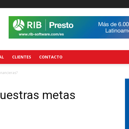
AL
CLIENTES
CONTACTO
inancieras?
uestras metas