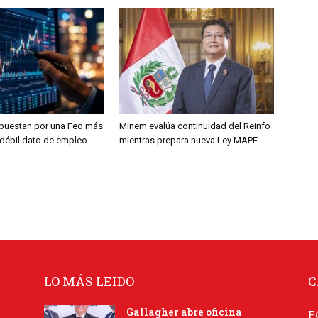
puestan por una Fed más
Minem evalúa continuidad del Reinfo
s débil dato de empleo
mientras prepara nueva Ley MAPE
LO MÁS LEIDO
C
Gallagher abre oficina
E