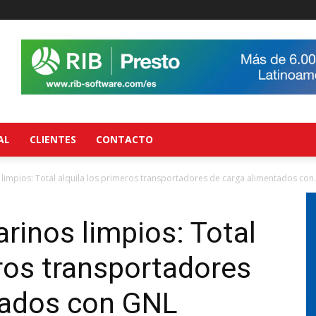
AL
CLIENTES
CONTACTO
impios: Total alquila los primeros transportadores de carga alimentados con.
inos limpios: Total
eros transportadores
tados con GNL