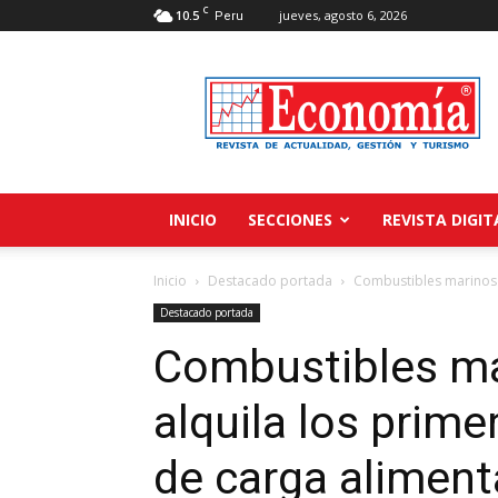
C
10.5
jueves, agosto 6, 2026
Peru
Revista
Economía
INICIO
SECCIONES
REVISTA DIGIT
Inicio
Destacado portada
Combustibles marinos l
Destacado portada
Combustibles mar
alquila los prim
de carga alimen