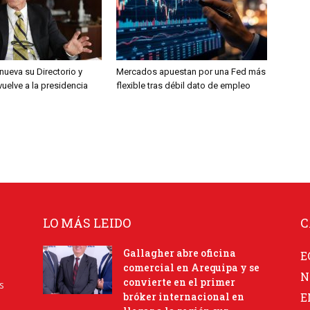
nueva su Directorio y
Mercados apuestan por una Fed más
 vuelve a la presidencia
flexible tras débil dato de empleo
LO MÁS LEIDO
C
Gallagher abre oficina
E
comercial en Arequipa y se
N
convierte en el primer
s
bróker internacional en
E