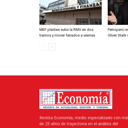
MEF plantea subir la RMV en dos
Petroperú re
tramos y mover feriados a viernes
Oliver Stark
Revista Economía, medio especializado con má
de 25 años de trayectoria en el análisis del