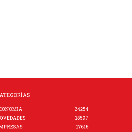
ATEGORÍAS
CONOMÍA
24254
OVEDADES
18597
MPRESAS
17616