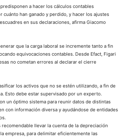
 predisponen a hacer los cálculos contables
r cuánto han ganado y perdido, y hacer los ajustes
 descuadres en sus declaraciones, afirma Giacomo
enerar que la carga laboral se incremente tanto a fin
ovocando equivocaciones contables.
Desde Efact,
Figari
as no cometan errores al declarar el cierre
asificar
los activos que no se estén utilizando, a fin de
a. Esto debe estar supervisado por un experto.
on un óptimo sistema para reunir datos de distintas
jen
con información diversa
y
ayudándose de
en
tidades
os.
s recomendable llevar la cuenta de
la depreciación
e la empresa,
para
delimitar
eficientemente las