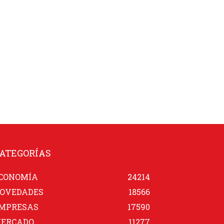
ATEGORÍAS
CONOMÍA
24214
OVEDADES
18566
MPRESAS
17590
ERCADO
11277