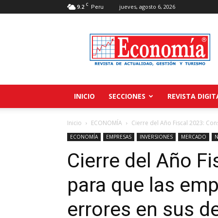
C
9.2
jueves, agosto 6, 2026
Peru
Revista
Economía
INICIO
SECCIONES
REVISTA DIGIT
Inicio
ECONOMÍA
Cierre del Año Fiscal 2023: Co
ECONOMÍA
EMPRESAS
INVERSIONES
MERCADO
N
Cierre del Año F
para que las em
errores en sus d