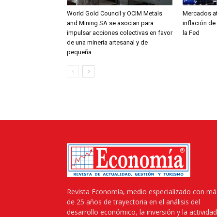
World Gold Council y OCIM Metals
Mercados at
and Mining SA se asocian para
inflación de
impulsar acciones colectivas en favor
la Fed
de una minería artesanal y de
pequeña...
Revista Economía, medio especializado con má
de 25 años de trayectoria en el análisis del
desarrollo económico, la inversión y la actividad