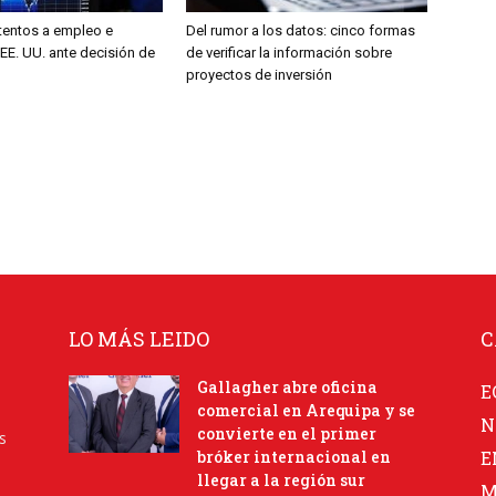
entos a empleo e
Del rumor a los datos: cinco formas
 EE. UU. ante decisión de
de verificar la información sobre
proyectos de inversión
LO MÁS LEIDO
C
Gallagher abre oficina
E
comercial en Arequipa y se
N
convierte en el primer
s
bróker internacional en
E
llegar a la región sur
M