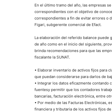
En el último tramo del año, las empresas se
correspondientes con el objetivo de conoce
correspondientes a fin de evitar errores o
Figari, subgerente comercial de Efact.
La elaboración del referido balance puede g
de año como en el inicio del siguiente, pr
brinda
recomendaciones para que las empres
fiscalante la SUNAT.
•
Elaborar inventario de
activos fijos
para
cl
que puedan considerarse para darlos de baj
•
I
ntegra
r
los datos
eficaz
mente
conta
ndo
c
fuentes
y
permitir
que
los contadores
traba
bancarias
, facturación electrónica, entre otr
•
Por medio de las F
acturas
E
le
c
trónicas
, e
financiera y tributaria
de los activos fijos d