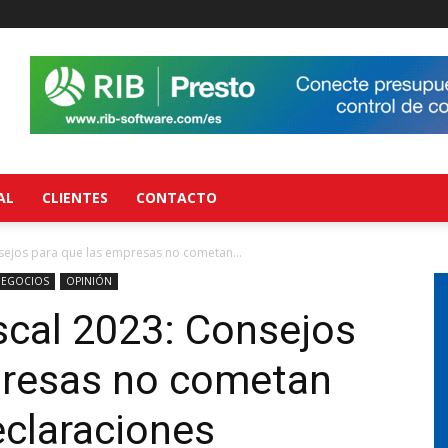
AL
CLIENTES
CONTACTO
nsejos para que las empresas no cometan...
EGOCIOS
OPINIÓN
iscal 2023: Consejos
presas no cometan
eclaraciones