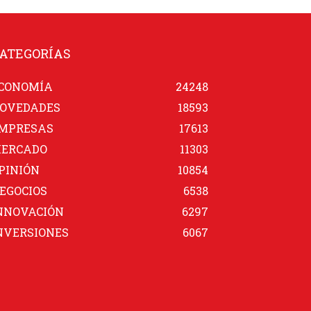
ATEGORÍAS
CONOMÍA
24248
OVEDADES
18593
MPRESAS
17613
ERCADO
11303
PINIÓN
10854
EGOCIOS
6538
NNOVACIÓN
6297
NVERSIONES
6067