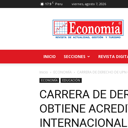
C
17.9
viernes, agosto 7, 2026
Peru
Revista
Economía
INICIO
SECCIONES
REVISTA DIGIT
Inicio
ECONOMÍA
CARRERA DE DERECHO DE UPN
ECONOMÍA
EDUCACIÓN
CARRERA DE DE
OBTIENE ACRED
INTERNACIONAL