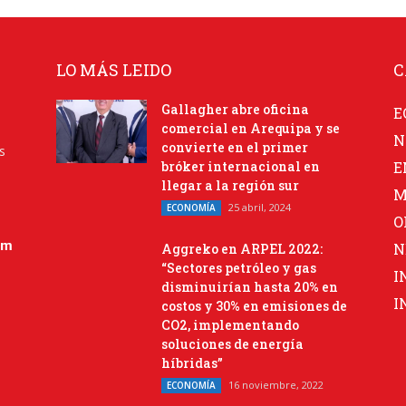
LO MÁS LEIDO
C
Gallagher abre oficina
E
comercial en Arequipa y se
N
convierte en el primer
s
bróker internacional en
E
llegar a la región sur
M
25 abril, 2024
ECONOMÍA
O
om
N
Aggreko en ARPEL 2022:
“Sectores petróleo y gas
I
disminuirían hasta 20% en
I
costos y 30% en emisiones de
CO2, implementando
soluciones de energía
híbridas”
16 noviembre, 2022
ECONOMÍA