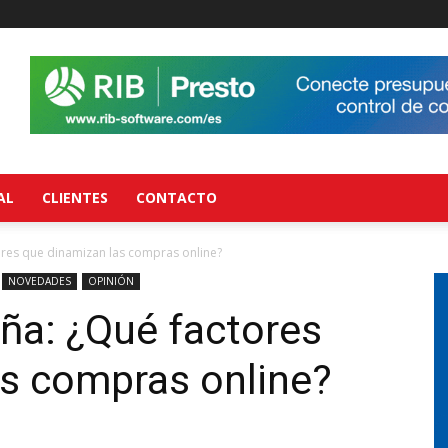
AL
CLIENTES
CONTACTO
res que dinamizan las compras online?
NOVEDADES
OPINIÓN
a: ¿Qué factores
as compras online?