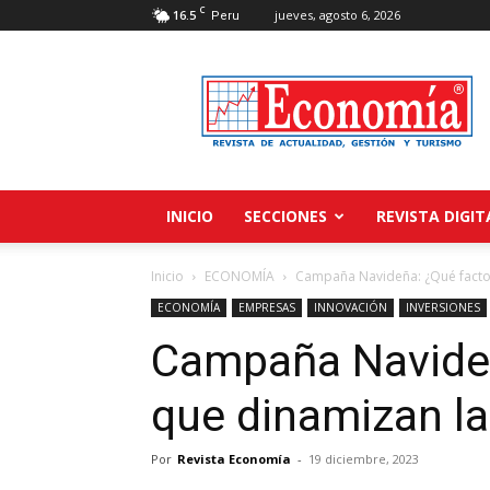
C
16.5
jueves, agosto 6, 2026
Peru
Revista
Economía
INICIO
SECCIONES
REVISTA DIGIT
Inicio
ECONOMÍA
Campaña Navideña: ¿Qué facto
ECONOMÍA
EMPRESAS
INNOVACIÓN
INVERSIONES
Campaña Navideñ
que dinamizan l
Por
Revista Economía
-
19 diciembre, 2023