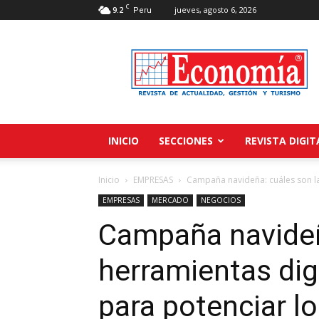
C
9.2
jueves, agosto 6, 2026
Peru
Revista
Economía
INICIO
SECCIONES
REVISTA DIGIT
Inicio
EMPRESAS
Campaña navideña: cuáles son las
EMPRESAS
MERCADO
NEGOCIOS
Campaña navideñ
herramientas digi
para potenciar l