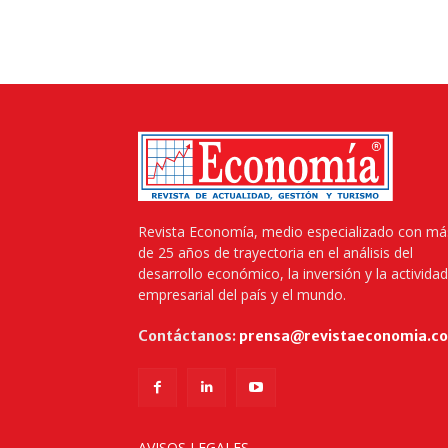
Revista Economía, medio especializado con má
de 25 años de trayectoria en el análisis del
desarrollo económico, la inversión y la actividad
empresarial del país y el mundo.
Contáctanos:
prensa@revistaeconomia.c
AVISOS LEGALES