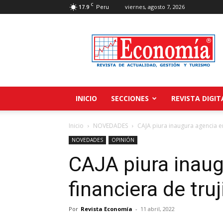
C
17.9
viernes, agosto 7, 2026
Peru
Revista
Economía
INICIO
SECCIONES
REVISTA DIGIT
Inicio
NOVEDADES
CAJA piura inaugura agencia en
NOVEDADES
OPINIÓN
CAJA piura inaug
financiera de truj
Por
Revista Economía
-
11 abril, 2022