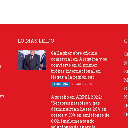
LO MÁS LEIDO
C
Gallagher abre oficina
E
comercial en Arequipa y se
N
convierte en el primer
s
bróker internacional en
E
llegar a la región sur
M
25 abril, 2024
ECONOMÍA
O
om
N
Aggreko en ARPEL 2022:
“Sectores petróleo y gas
I
disminuirían hasta 20% en
I
costos y 30% en emisiones de
CO2, implementando
soluciones de energía