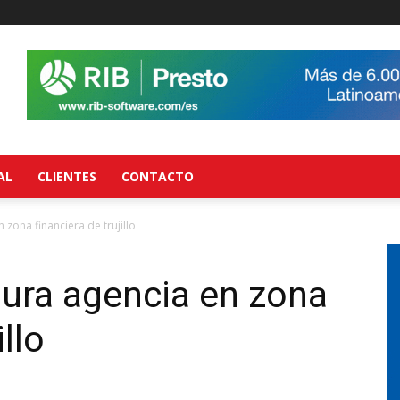
AL
CLIENTES
CONTACTO
 zona financiera de trujillo
ura agencia en zona
illo