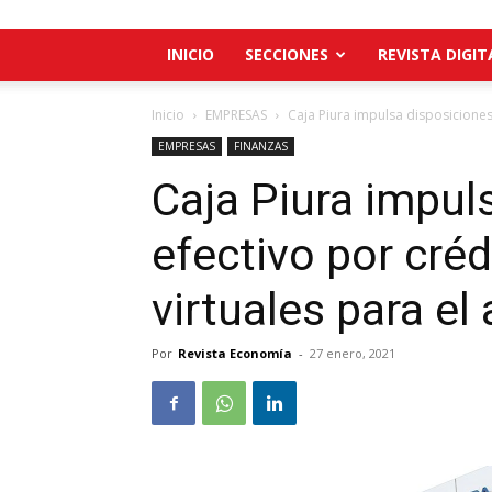
INICIO
SECCIONES
REVISTA DIGIT
Inicio
EMPRESAS
Caja Piura impulsa disposiciones 
EMPRESAS
FINANZAS
Caja Piura impul
efectivo por cré
virtuales para el
Por
Revista Economía
-
27 enero, 2021