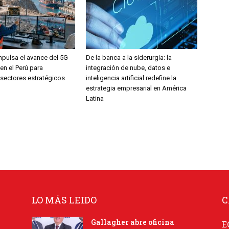
mpulsa el avance del 5G
De la banca a la siderurgia: la
en el Perú para
integración de nube, datos e
 sectores estratégicos
inteligencia artificial redefine la
estrategia empresarial en América
Latina
LO MÁS LEIDO
C
Gallagher abre oficina
E