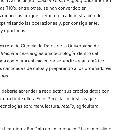
ia Artificial (IA),
Machine Learning, Big Data
, Internet
 las TIC’s, entre otras, se han convertido en
as empresas porque permiten la administración de
 optimizando las operaciones y, por consiguiente,
 y oportunas.
 carrera de Ciencia de Datos de la Universidad de
é
Machine Learning
es una tecnología dentro del
ciona como una aplicación de aprendizaje automático
s cantidades de datos y preparando a los ordenadores
ones.
n debería aprender a recolectar sus propios datos con
 a partir de ellos. En el Perú, las industrias que
tecnologías son: manufactura,
retails
, agricultura,
e Learning y Big Data en los negocios? La especialista