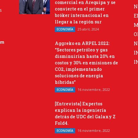
comercial en Arequipa y se
N
convierte en el primer
s
bróker internacional en
E
llegar a la región sur
M
25 abril, 2024
ECONOMÍA
O
om
N
Aggreko en ARPEL 2022:
“Sectores petróleo y gas
I
disminuirían hasta 20% en
I
costos y 30% en emisiones de
CO2, implementando
soluciones de energía
híbridas”
16 noviembre, 2022
ECONOMÍA
[Entrevista] Expertos
explican la ingeniería
detrás de UDC del Galaxy Z
Fold4.
16 noviembre, 2022
ECONOMÍA