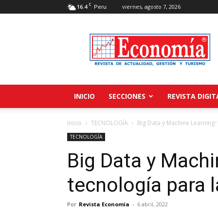
C
16.4
viernes, agosto 7, 2026
Peru
Revista
Economía
INICIO
SECCIONES
REVISTA DIGIT
Inicio
TECNOLOGÍA
Big Data y Machine Learning:
TECNOLOGÍA
Big Data y Machi
tecnología para 
Por
Revista Economía
-
6 abril, 2022