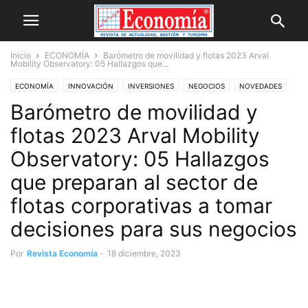
Inicio
ECONOMÍA
Barómetro de movilidad y flotas 2023 Arval
Mobility Observatory: 05 Hallazgos que...
ECONOMÍA
INNOVACIÓN
INVERSIONES
NEGOCIOS
NOVEDADES
Barómetro de movilidad y
OPINIÓN
flotas 2023 Arval Mobility
Observatory: 05 Hallazgos
que preparan al sector de
flotas corporativas a tomar
decisiones para sus negocios
Por
Revista Economía
-
18 diciembre, 2023