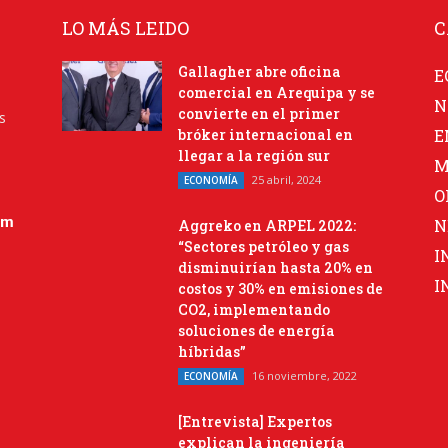
LO MÁS LEIDO
C
Gallagher abre oficina
E
comercial en Arequipa y se
N
convierte en el primer
s
bróker internacional en
E
llegar a la región sur
M
25 abril, 2024
ECONOMÍA
O
om
N
Aggreko en ARPEL 2022:
“Sectores petróleo y gas
I
disminuirían hasta 20% en
I
costos y 30% en emisiones de
CO2, implementando
soluciones de energía
híbridas”
16 noviembre, 2022
ECONOMÍA
[Entrevista] Expertos
explican la ingeniería