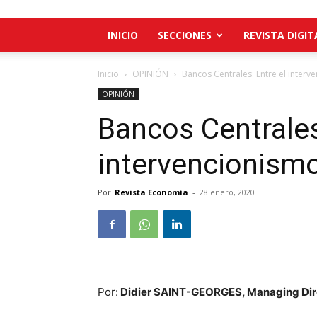
INICIO
SECCIONES
REVISTA DIGIT
Inicio
OPINIÓN
Bancos Centrales: Entre el interv
OPINIÓN
Bancos Centrales
intervencionismo
Por
Revista Economía
-
28 enero, 2020
Por:
Didier SAINT-GEORGES, Managing Dir