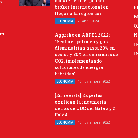
convierte en el primer
s
bróker internacional en
E
llegar a la región sur
M
25 abril, 2024
ECONOMÍA
O
om
N
Aggreko en ARPEL 2022:
“Sectores petróleo y gas
I
disminuirían hasta 20% en
I
costos y 30% en emisiones de
CO2, implementando
soluciones de energía
híbridas”
16 noviembre, 2022
ECONOMÍA
[Entrevista] Expertos
explican la ingeniería
detrás de UDC del Galaxy Z
Fold4.
16 noviembre, 2022
ECONOMÍA