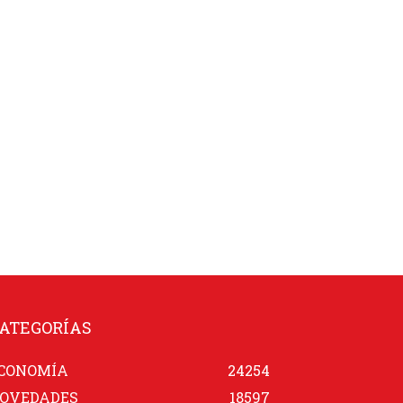
ATEGORÍAS
CONOMÍA
24254
OVEDADES
18597