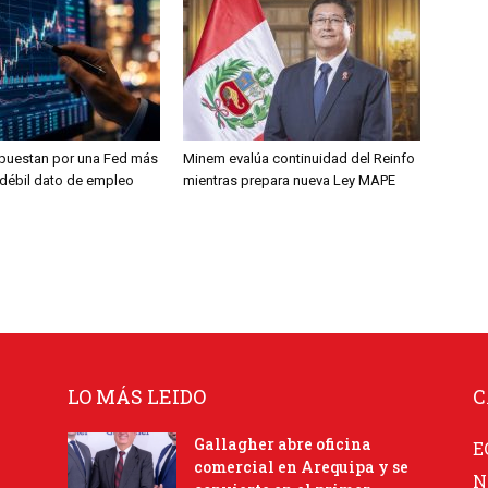
puestan por una Fed más
Minem evalúa continuidad del Reinfo
s débil dato de empleo
mientras prepara nueva Ley MAPE
LO MÁS LEIDO
C
Gallagher abre oficina
E
comercial en Arequipa y se
N