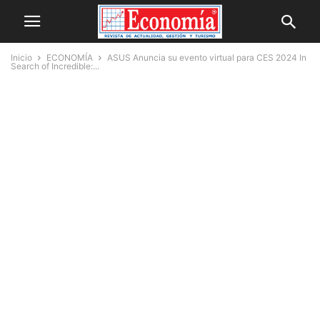
Inicio
ECONOMÍA
ASUS Anuncia su evento virtual para CES 2024 In
Search of Incredible:...