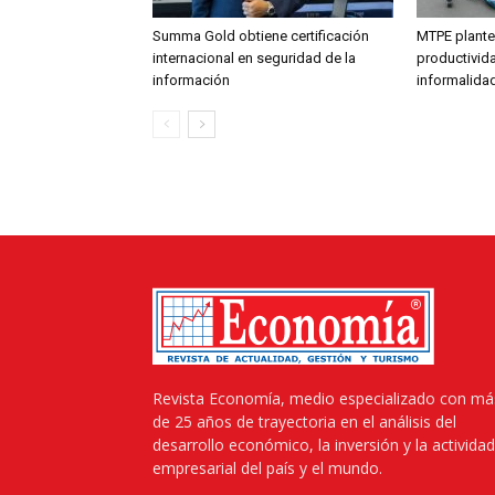
Summa Gold obtiene certificación
MTPE plantea
internacional en seguridad de la
productivida
información
informalidad
Revista Economía, medio especializado con má
de 25 años de trayectoria en el análisis del
desarrollo económico, la inversión y la actividad
empresarial del país y el mundo.