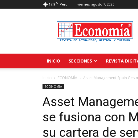
C
17.9
viernes, agosto 7, 2026
Peru
Revista
Economía
INICIO
SECCIONES
REVISTA DIGIT
Inicio
ECONOMÍA
Asset Management Spain Gestma
ECONOMÍA
Asset Manageme
se fusiona con M
su cartera de ser