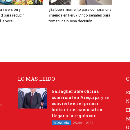
 inversión y
¿Es buen momento para comprar una
d para reducir
vivienda en Perú? Cinco señales para
 laboral
tomar una buena decisión
LO MÁS LEIDO
C
Gallagher abre oficina
E
comercial en Arequipa y se
N
convierte en el primer
s
bróker internacional en
E
llegar a la región sur
M
25 abril, 2024
ECONOMÍA
O