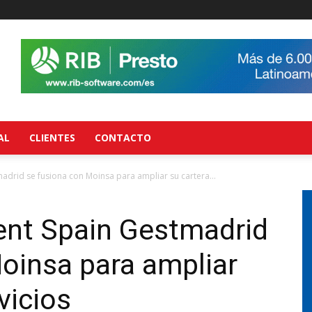
AL
CLIENTES
CONTACTO
drid se fusiona con Moinsa para ampliar su cartera...
nt Spain Gestmadrid
oinsa para ampliar
vicios