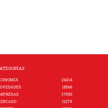
ATEGORÍAS
CONOMÍA
24214
OVEDADES
18566
MPRESAS
17590
ERCADO
11279