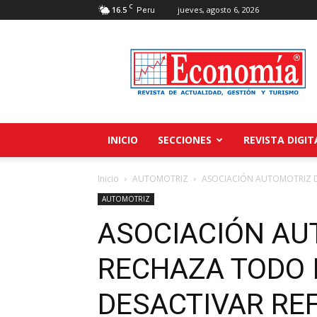
C
16.5
jueves, agosto 6, 2026
Peru
Revista
Economía
INICIO
SECCIONES
REVISTA DIGIT
Inicio
AUTOMOTRIZ
ASOCIACIÓN AUTOMOTRIZ D
AUTOMOTRIZ
ASOCIACIÓN AU
RECHAZA TODO 
DESACTIVAR RE