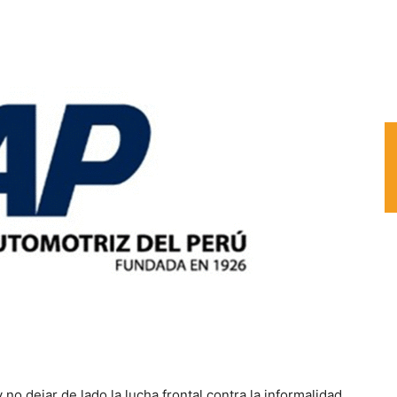
 no dejar de lado la lucha frontal contra la informalidad