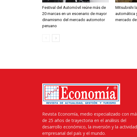
Festival del Automóvil reúne más de
Mitsubishi l
20 marcas en un escenario de mayor
automática y
dinamismo del mercado automotor
mercado de
peruano
Revista Economía, medio especializado con má
de 25 años de trayectoria en el análisis del
desarrollo económico, la inversión y la actividad
empresarial del país y el mundo.