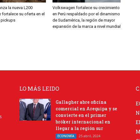
anza la nueva L200
Volkswagen fortalece su crecimiento
 fortalece su oferta en el
en Perú respaldado por el dinamismo
 pickups
de Sudamérica, la región de mayor
expansión de la marca a nivel mundial
LO MÁS LEIDO
C
Gallagher abre oficina
E
comercial en Arequipa y se
N
convierte en el primer
s
bróker internacional en
E
llegar a la región sur
M
25 abril, 2024
ECONOMÍA