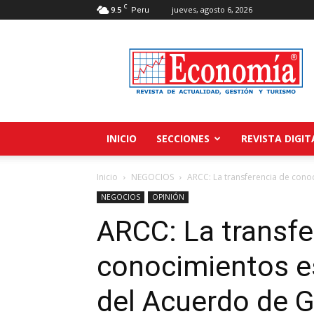
C
9.5
jueves, agosto 6, 2026
Peru
Revista
Economía
INICIO
SECCIONES
REVISTA DIGIT
Inicio
NEGOCIOS
ARCC: La transferencia de conoc
NEGOCIOS
OPINIÓN
ARCC: La transfe
conocimientos es
del Acuerdo de 