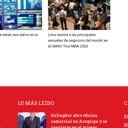
 están sus datos en la
Lima reunirá a las principales
escuelas de negocios del mundo en
el GMAC Tour MBA 2026
LO MÁS LEIDO
C
Gallagher abre oficina
E
comercial en Arequipa y se
N
convierte en el primer