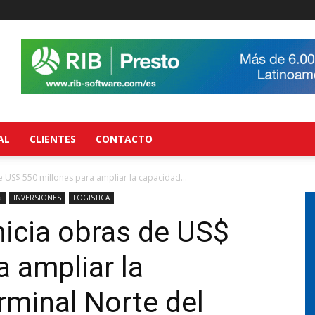
AL
CLIENTES
CONTACTO
e US$ 550 millones para ampliar la capacidad...
S
INVERSIONES
LOGISTICA
icia obras de US$
a ampliar la
rminal Norte del