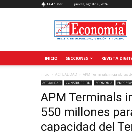
C
14.4
jueves, agosto 6, 2026
Peru
Revista
Economía
INICIO
SECCIONES
REVISTA DIGIT
Inicio
ACTUALIDAD
APM Terminals inicia obras d
ACTUALIDAD
CONSTRUCCIÓN
ECONOMÍA
EMPRESA
APM Terminals in
550 millones par
capacidad del Te