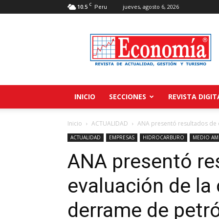
C
10.5
jueves, agosto 6, 2026
Peru
Revista
Economía
INICIO
SECCIONES
REVISTA DIGIT
Inicio
ACTUALIDAD
ANA presentó resultados de e
ACTUALIDAD
EMPRESAS
HIDROCARBURO
MEDIO AM
ANA presentó re
evaluación de la 
derrame de petró