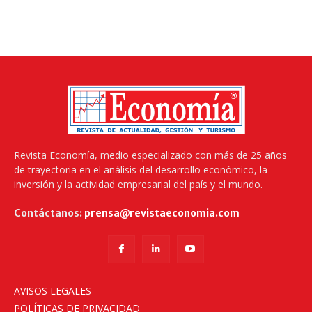
Revista Economía, medio especializado con más de 25 años
de trayectoria en el análisis del desarrollo económico, la
inversión y la actividad empresarial del país y el mundo.
Contáctanos:
prensa@revistaeconomia.com
AVISOS LEGALES
POLÍTICAS DE PRIVACIDAD