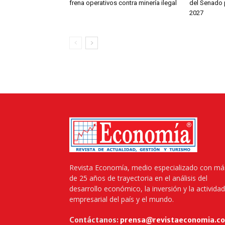
frena operativos contra minería ilegal
del Senado 
2027
Revista Economía, medio especializado con má
de 25 años de trayectoria en el análisis del
desarrollo económico, la inversión y la actividad
empresarial del país y el mundo.
Contáctanos:
prensa@revistaeconomia.c