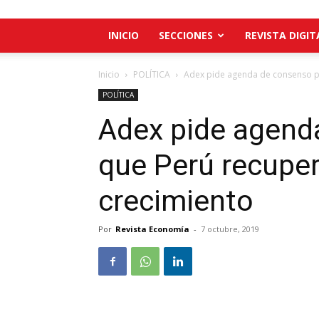
INICIO
SECCIONES
REVISTA DIGIT
Inicio
POLÍTICA
Adex pide agenda de consenso pa
POLÍTICA
Adex pide agend
que Perú recuper
crecimiento
Por
Revista Economía
-
7 octubre, 2019