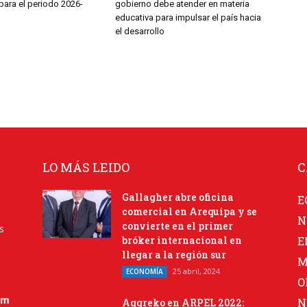
para el periodo 2026-
gobierno debe atender en materia
educativa para impulsar el país hacia
el desarrollo
LO MÁS LEIDO
C
Gallagher abre oficina
E
comercial en Arequipa y se
N
convierte en el primer
s
bróker internacional en
E
llegar a la región sur
M
25 abril, 2024
ECONOMÍA
O
om
N
Aggreko en ARPEL 2022: