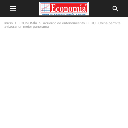
Inicio
ECONOMÍA
Acuerdo de entendimiento EE.UU.-China permite
avizorar un mejor panorama