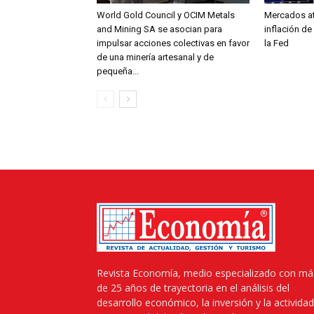
World Gold Council y OCIM Metals
Mercados at
and Mining SA se asocian para
inflación de
impulsar acciones colectivas en favor
la Fed
de una minería artesanal y de
pequeña...
Revista Economía, medio especializado con má
de 25 años de trayectoria en el análisis del
desarrollo económico, la inversión y la actividad