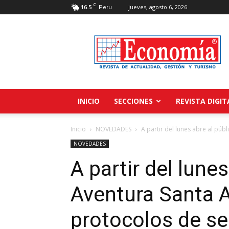
C
16.5
jueves, agosto 6, 2026
Peru
Revista
Economía
INICIO
SECCIONES
REVISTA DIGIT
Inicio
NOVEDADES
A partir del lunes abre al públ
NOVEDADES
A partir del lune
Aventura Santa A
protocolos de s