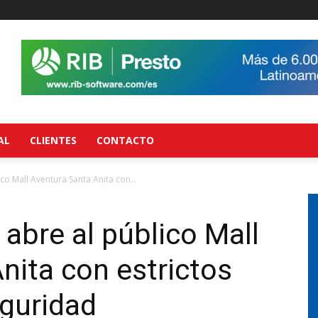
AL
CLIENTES
CONTACTO
ico Mall Aventura Santa Anita con...
s abre al público Mall
nita con estrictos
eguridad