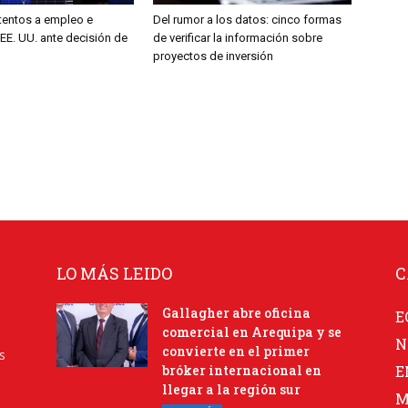
entos a empleo e
Del rumor a los datos: cinco formas
 EE. UU. ante decisión de
de verificar la información sobre
proyectos de inversión
LO MÁS LEIDO
C
Gallagher abre oficina
E
comercial en Arequipa y se
N
convierte en el primer
s
bróker internacional en
E
llegar a la región sur
M