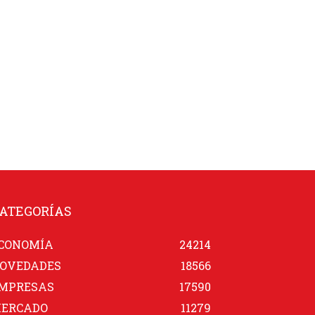
ATEGORÍAS
CONOMÍA
24214
OVEDADES
18566
MPRESAS
17590
ERCADO
11279