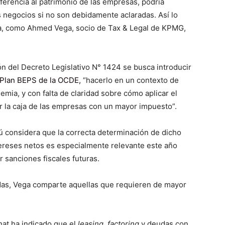
eferencia al patrimonio de las empresas, podría
s negocios si no son debidamente aclaradas. Así lo
ria, como Ahmed Vega, socio de Tax & Legal de KPMG,
n del Decreto Legislativo N° 1424 se busca introducir
 Plan BEPS de la OCDE,
“hacerlo en un contexto de
mia, y con falta de claridad sobre cómo aplicar el
ar la caja de las empresas con un mayor impuesto”.
 considera que la correcta determinación de dicho
intereses netos es especialmente relevante este año
r sanciones fiscales futuras.
das, Vega comparte aquellas que requieren de mayor
at ha indicado que el
leasing
,
factoring
y deudas con