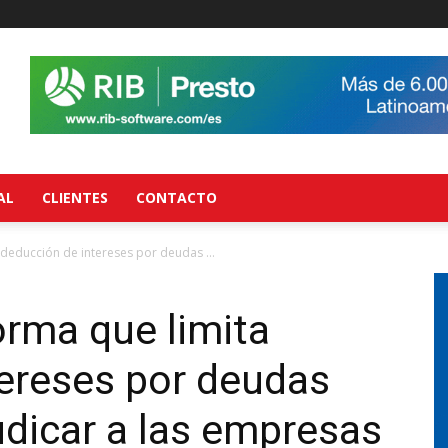
AL
CLIENTES
CONTACTO
deducción de intereses por deudas ...
rma que limita
tereses por deudas
dicar a las empresas