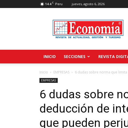
C
14.4
jueves, agosto 6, 2026
Peru
Revista
Economía
INICIO
SECCIONES
REVISTA DIGIT
Inicio
EMPRESAS
6 dudas sobre norma que limita 
EMPRESAS
6 dudas sobre no
deducción de in
que pueden perju