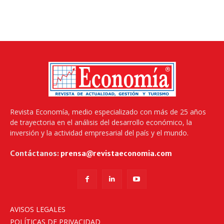
Revista Economía, medio especializado con más de 25 años
de trayectoria en el análisis del desarrollo económico, la
inversión y la actividad empresarial del país y el mundo.
Contáctanos:
prensa@revistaeconomia.com
AVISOS LEGALES
POLÍTICAS DE PRIVACIDAD